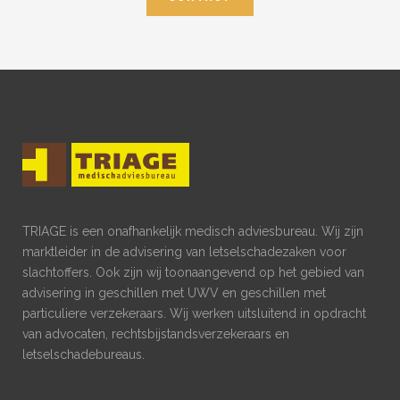
TRIAGE is een onafhankelijk medisch adviesbureau. Wij zijn
marktleider in de advisering van letselschadezaken voor
slachtoffers. Ook zijn wij toonaangevend op het gebied van
advisering in geschillen met UWV en geschillen met
particuliere verzekeraars. Wij werken uitsluitend in opdracht
van advocaten, rechtsbijstandsverzekeraars en
letselschadebureaus.