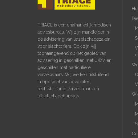
Ho
Di
TRIAGE is een onafhankelijk medisch
M
adviesbureau. Wij zijn marktleider in
S
de advisering van letselschadezaken
voor slachtoffers. Ook zijn wij
V
toonaangevend op het gebied van
o
advisering in geschillen met UWV en
We
geschillen met particuliere
verzekeraars. Wij werken uitsluitend
C
in opdracht van advocaten,
V
rechtsbijstandsverzekeraars en
Wie
letselschadebureaus.
M
M
S
Co