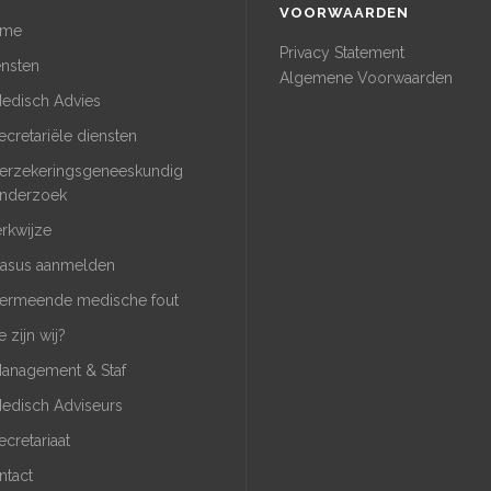
VOORWAARDEN
me
Privacy Statement
ensten
Algemene Voorwaarden
edisch Advies
ecretariële diensten
erzekeringsgeneeskundig
nderzoek
rkwijze
asus aanmelden
ermeende medische fout
 zijn wij?
anagement & Staf
edisch Adviseurs
ecretariaat
ntact