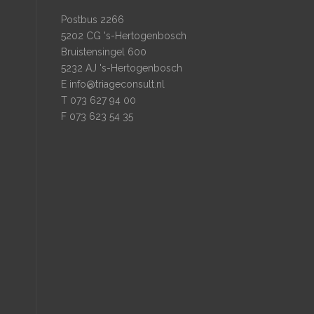
Postbus 2266
5202 CG 's-Hertogenbosch
Bruistensingel 600
5232 AJ 's-Hertogenbosch
E
info@triageconsult.nl
T 073 627 94 00
F 073 623 54 35